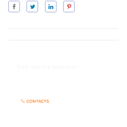
how can we help you?
Contact us at the Consulting WP office nearest to
you or submit a business inquiry online.
CONTACTS