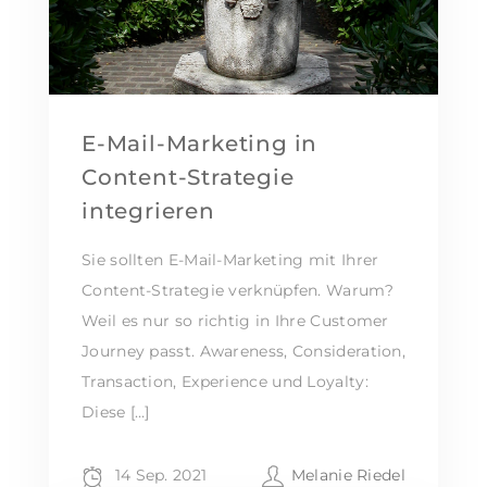
E-Mail-Marketing in
Content-Strategie
integrieren
Sie sollten E-Mail-Marketing mit Ihrer
Content-Strategie verknüpfen. Warum?
Weil es nur so richtig in Ihre Customer
Journey passt. Awareness, Consideration,
Transaction, Experience und Loyalty:
Diese […]
14 Sep. 2021
Melanie Riedel