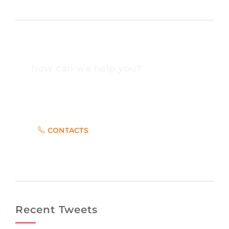
how can we help you?
Contact us at the Consulting WP office nearest to
you or submit a business inquiry online.
CONTACTS
Recent Tweets