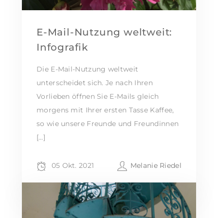
E-Mail-Nutzung weltweit:
Infografik
Die E-Mail-Nutzung weltweit
unterscheidet sich. Je nach Ihren
Vorlieben öffnen Sie E-Mails gleich
morgens mit Ihrer ersten Tasse Kaffee,
so wie unsere Freunde und Freundinnen
[…]
05 Okt. 2021
Melanie Riedel