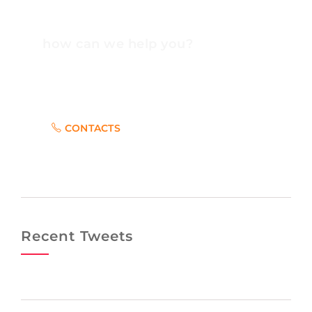
how can we help you?
Contact us at the Consulting WP office nearest to
you or submit a business inquiry online.
CONTACTS
Recent Tweets