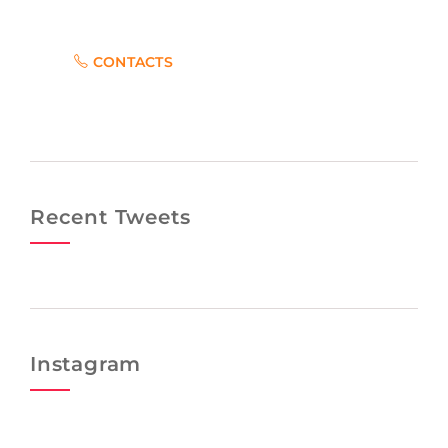
you or submit a business inquiry online.
CONTACTS
Recent Tweets
Instagram