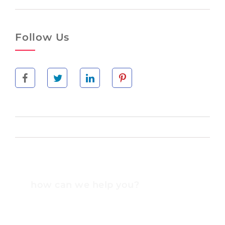
Follow Us
how can we help you?
Contact us at the Consulting WP office nearest to
you or submit a business inquiry online.