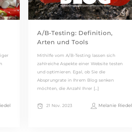
A/B-Testing: Definition,
Arten und Tools
iger
Mithilfe vom A/B-Testing lassen sich
n
zahlreiche Aspekte einer Website testen
und optimieren. Egal, ob Sie die
Absprungrate in Ihrem Blog senken
möchten, die Anzahl Ihrer […]
iedel
Melanie Riede
21 Nov. 2023