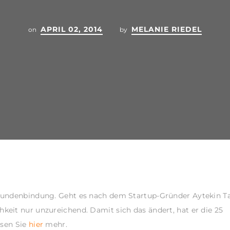
APRIL 02, 2014
MELANIE RIEDEL
on
by
 Kundenbindung. Geht es nach dem Startup-Gründer Aytekin T
keit nur unzureichend. Damit sich das ändert, hat er die 25
esen Sie
hier
mehr.