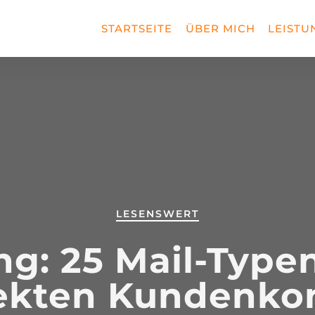
STARTSEITE
ÜBER MICH
LEISTU
LESENSWERT
g: 25 Mail-Type
ekten Kundenko