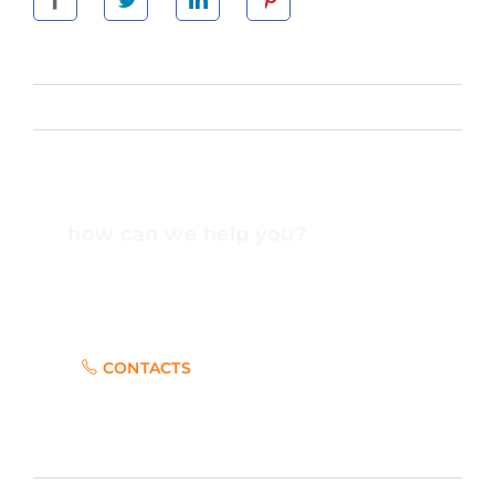
how can we help you?
Contact us at the Consulting WP office nearest to
you or submit a business inquiry online.
CONTACTS